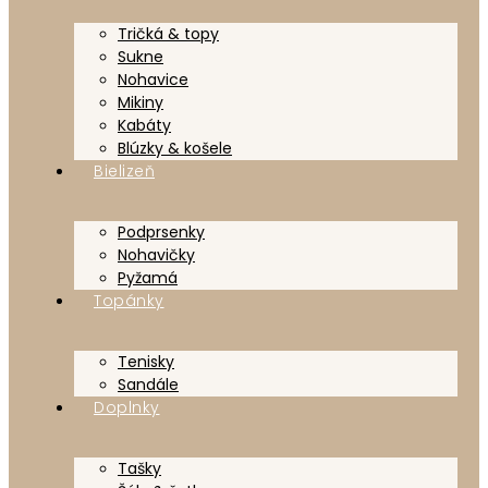
Tričká & topy
Sukne
Nohavice
Mikiny
Kabáty
Blúzky & košele
Bielizeň
Podprsenky
Nohavičky
Pyžamá
Topánky
Tenisky
Sandále
Doplnky
Tašky