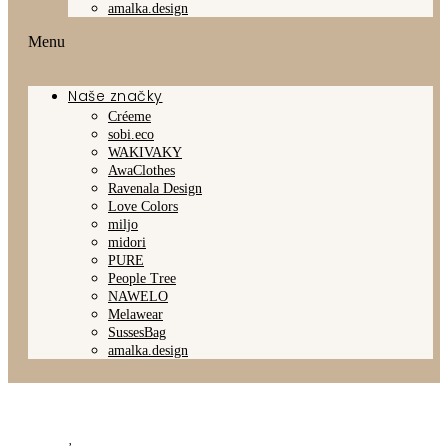
amalka.design
Menu
Naše značky
Créeme
sobi.eco
WAKIVAKY
AwaClothes
Ravenala Design
Love Colors
miljo
midori
PURE
People Tree
NAWELO
Melawear
SussesBag
amalka.design