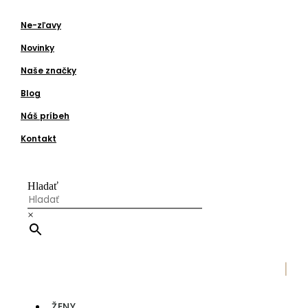
Ne-zľavy
Novinky
Naše značky
Blog
Náš príbeh
Kontakt
Hladať
×
|
ŽENY