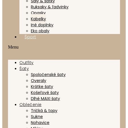
Šály & šatky
Ruksaky & ľadvinky
Opasky
Kabelky
Iné doplnky
Eko obaly
Šport
Menu
Outfity
Šaty
Spoločenské šaty
Overaly
Krátke šaty
Košeľové šaty
Dlhé MAXI šaty
Oblečenie
Tričká & topy
Sukne
Nohavice