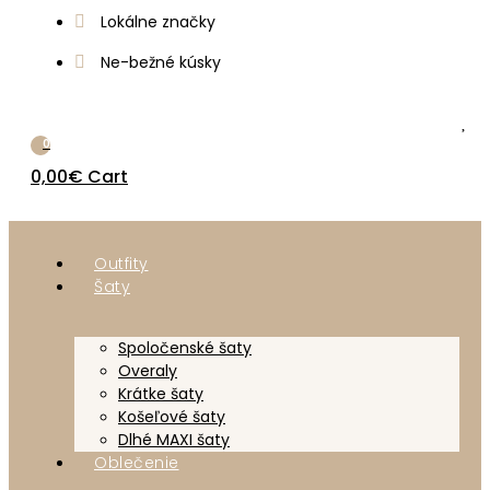
Lokálne značky
Ne-bežné kúsky
0
0,00
€
Cart
Outfity
Šaty
Spoločenské šaty
Overaly
Krátke šaty
Košeľové šaty
Dlhé MAXI šaty
Oblečenie