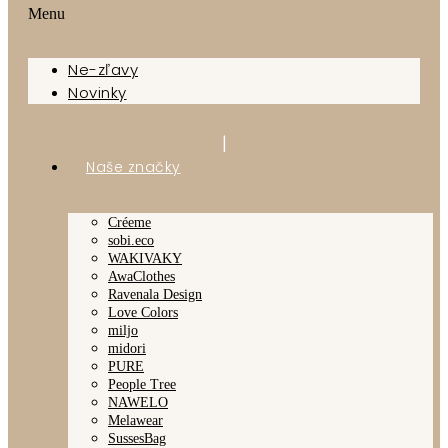
Menu
Ne-zľavy
Novinky
|
Naše značky
Créeme
sobi.eco
WAKIVAKY
AwaClothes
Ravenala Design
Love Colors
miljo
midori
PURE
People Tree
NAWELO
Melawear
SussesBag