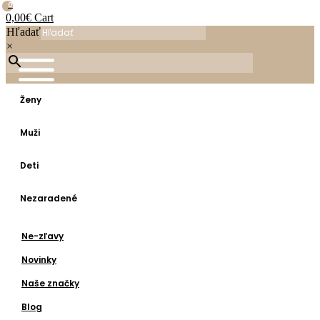
0
0,00
€
Cart
Hľadať
×
Ženy
Muži
Deti
Nezaradené
Ne-zľavy
Novinky
Naše značky
Blog