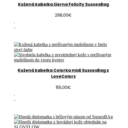
Kožená kabelka čierna Felicity SussesBag
298,00
€
Kožená kabelka Colorka midi SussesBag x
LoveColors
155,00
€