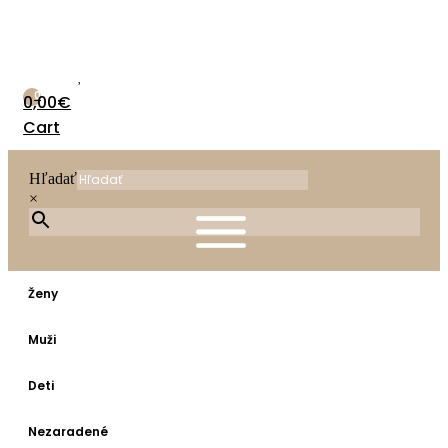
Preskočiť
na
obsah
0
0,00
€
Cart
Hľadať
×
Ženy
Muži
Deti
Nezaradené