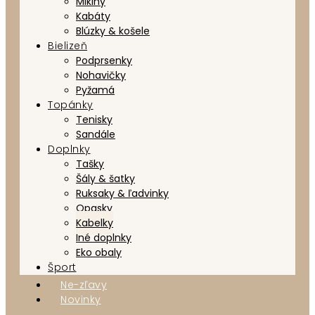
Mikiny
Kabáty
Blúzky & košele
Bielizeň
Podprsenky
Nohavičky
Pyžamá
Topánky
Tenisky
Sandále
Doplnky
Tašky
Šály & šatky
Ruksaky & ľadvinky
Opasky
Kabelky
Iné doplnky
Eko obaly
Šport
Ne-zľavy
Novinky