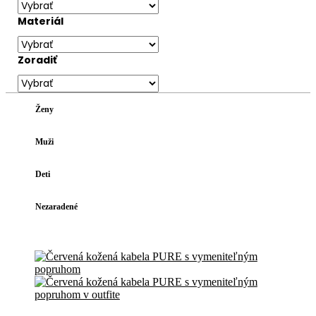
Materiál
Zoradiť
Ženy
Muži
Deti
Nezaradené