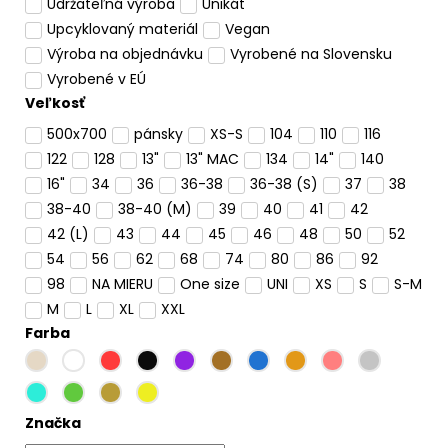
Udržateľná výroba
Unikát
Upcyklovaný materiál
Vegan
Výroba na objednávku
Vyrobené na Slovensku
Vyrobené v EÚ
Veľkosť
500x700
pánsky
XS-S
104
110
116
122
128
13"
13" MAC
134
14"
140
16"
34
36
36-38
36-38 (S)
37
38
38-40
38-40 (M)
39
40
41
42
42 (L)
43
44
45
46
48
50
52
54
56
62
68
74
80
86
92
98
NA MIERU
One size
UNI
XS
S
S-M
M
L
XL
XXL
Farba
Značka