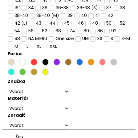
16"
34
36
36-38
36-38 (S)
37
38
38-40
38-40 (M)
39
40
41
42
42 (L)
43
44
45
46
48
50
52
54
56
62
68
74
80
86
92
98
NA MIERU
One size
UNI
XS
S
S-M
M
L
XL
XXL
Farba
Značka
Materiál
Zoradiť
Ženy