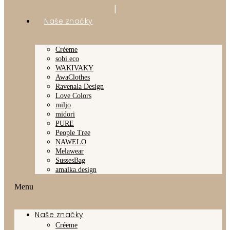
|
Naše značky
Créeme
sobi.eco
WAKIVAKY
AwaClothes
Ravenala Design
Love Colors
miljo
midori
PURE
People Tree
NAWELO
Melawear
SussesBag
amalka.design
Menu
Naše značky
Créeme