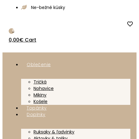
Ne-bežné kúsky
0
0,00
€
Cart
Oblečenie
Tričká
Nohavice
Mikiny
Košele
Topánky
Doplnky
Ruksaky & ľadvinky
Aktovky & tašky