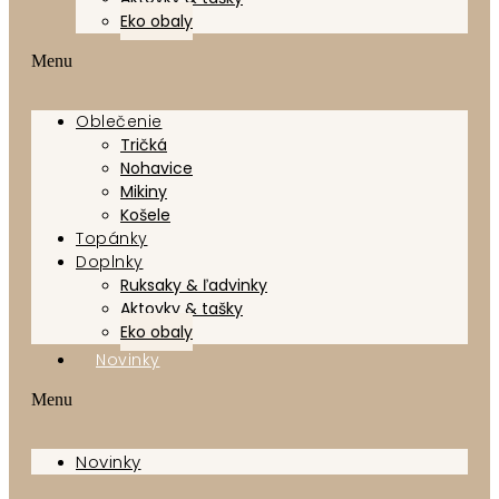
Eko obaly
Menu
Oblečenie
Tričká
Nohavice
Mikiny
Košele
Topánky
Doplnky
Ruksaky & ľadvinky
Aktovky & tašky
Eko obaly
Novinky
Menu
Novinky