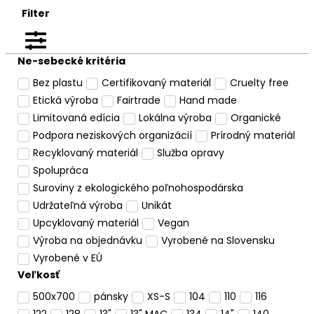
Filter
Ne-sebecké kritéria
Bez plastu
Certifikovaný materiál
Cruelty free
Etická výroba
Fairtrade
Hand made
Limitovaná edícia
Lokálna výroba
Organické
Podpora neziskových organizácií
Prírodný materiál
Recyklovaný materiál
Služba opravy
Spolupráca
Suroviny z ekologického poľnohospodárska
Udržateľná výroba
Unikát
Upcyklovaný materiál
Vegan
Výroba na objednávku
Vyrobené na Slovensku
Vyrobené v EÚ
Veľkosť
500x700
pánsky
XS-S
104
110
116
122
128
13"
13" MAC
134
14"
140