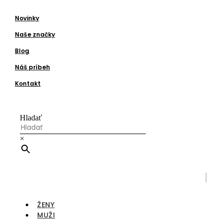
Novinky
Naše značky
Blog
Náš príbeh
Kontakt
Hladať
×
|
ŽENY
MUŽI