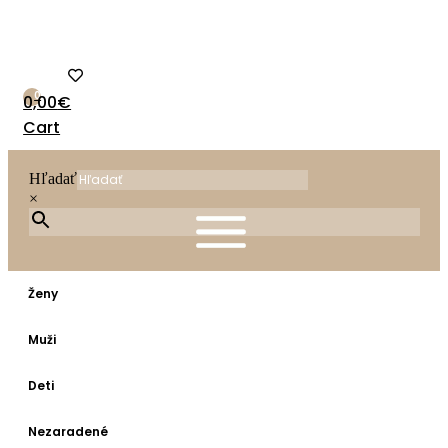
Preskočiť
na
obsah
0
0,00
€
Cart
Hľadať
×
Ženy
Muži
Deti
Nezaradené