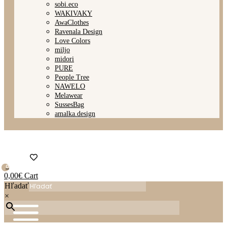
sobi.eco
WAKIVAKY
AwaClothes
Ravenala Design
Love Colors
miljo
midori
PURE
People Tree
NAWELO
Melawear
SussesBag
amalka.design
0
0,00
€
Cart
Hľadať
×