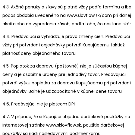
4.3. Akčné ponuky a zľavy sú platné vždy podľa termínu a iba
počas obdobia uvedeného na www.slovflow.sk/com pri danej
akcii alebo do vypredania zásob, podľa toho, čo nastane skôr.
4.4. Predávajúci si vyhradzuje právo zmeny cien. Predávajúci
vždy pri potvrdení objednávky potvrdí Kupujúcemu taktiež
platnosť ceny objednaného tovaru.
4.5. Poplatok za dopravu (poštovné) nie je súčasťou kúpnej
ceny a je osobitne určený pre jednotlivý tovar. Predávajúci
potvrdí výšku poplatku za dopravu Kupujúcemu pri potvrdení
objednávky. Balné je už započítané v kúpnej cene tovaru.
4.6. Predávajúci nie je platcom DPH.
4.7. V prípade, že si Kupujúci objedná darčekové poukážky na
internetovej stránke www.sklovflow.sk, použitie darčekovej
poukážky sa riadi nasledovnými podmienkami: