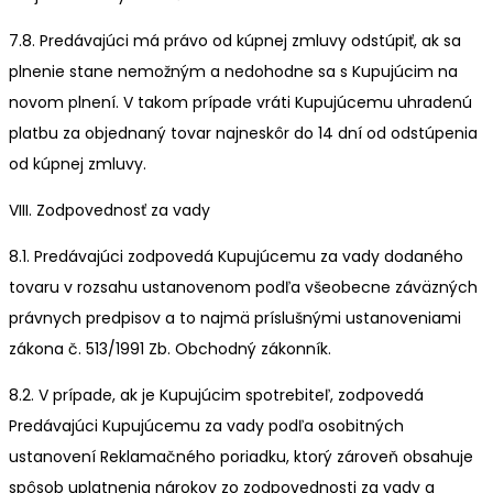
7.8. Predávajúci má právo od kúpnej zmluvy odstúpiť, ak sa
plnenie stane nemožným a nedohodne sa s Kupujúcim na
novom plnení. V takom prípade vráti Kupujúcemu uhradenú
platbu za objednaný tovar najneskôr do 14 dní od odstúpenia
od kúpnej zmluvy.
VIII. Zodpovednosť za vady
8.1. Predávajúci zodpovedá Kupujúcemu za vady dodaného
tovaru v rozsahu ustanovenom podľa všeobecne záväzných
právnych predpisov a to najmä príslušnými ustanoveniami
zákona č. 513/1991 Zb. Obchodný zákonník.
8.2. V prípade, ak je Kupujúcim spotrebiteľ, zodpovedá
Predávajúci Kupujúcemu za vady podľa osobitných
ustanovení Reklamačného poriadku, ktorý zároveň obsahuje
spôsob uplatnenia nárokov zo zodpovednosti za vady a