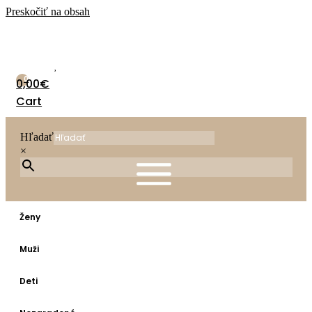
Preskočiť na obsah
0
0,00
€
Cart
Hľadať
×
Ženy
Muži
Deti