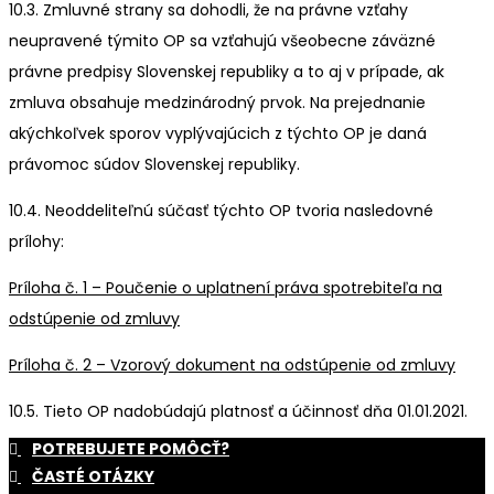
10.3. Zmluvné strany sa dohodli, že na právne vzťahy
neupravené týmito OP sa vzťahujú všeobecne záväzné
právne predpisy Slovenskej republiky a to aj v prípade, ak
zmluva obsahuje medzinárodný prvok. Na prejednanie
akýchkoľvek sporov vyplývajúcich z týchto OP je daná
právomoc súdov Slovenskej republiky.
10.4. Neoddeliteľnú súčasť týchto OP tvoria nasledovné
prílohy:
Príloha č. 1 – Poučenie o uplatnení práva spotrebiteľa na
odstúpenie od zmluvy
Príloha č. 2 – Vzorový dokument na odstúpenie od zmluvy
10.5. Tieto OP nadobúdajú platnosť a účinnosť dňa 01.01.2021.
POTREBUJETE POMÔCŤ?
ČASTÉ OTÁZKY