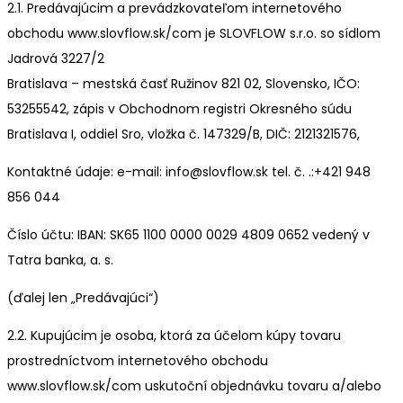
2.1. Predávajúcim a prevádzkovateľom internetového
obchodu www.slovflow.sk/com je SLOVFLOW s.r.o. so sídlom
Jadrová 3227/2
Bratislava – mestská časť Ružinov 821 02, Slovensko, IČO:
53255542, zápis v Obchodnom registri Okresného súdu
Bratislava I, oddiel Sro, vložka č. 147329/B, DIČ: 2121321576,
Kontaktné údaje: e-mail: info@slovflow.sk tel. č. .:+421 948
856 044
Číslo účtu: IBAN: SK65 1100 0000 0029 4809 0652 vedený v
Tatra banka, a. s.
(ďalej len „Predávajúci“)
2.2. Kupujúcim je osoba, ktorá za účelom kúpy tovaru
prostredníctvom internetového obchodu
www.slovflow.sk/com uskutoční objednávku tovaru a/alebo