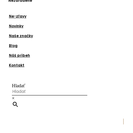
Nezaradené
Ne-zľavy
Novinky
Naše značky
Blog
Náš príbeh
Kontakt
Hladať
×
|