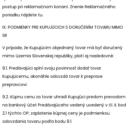
postup pri reklamačnom konaní. Znenie Reklamačného
poriadku nájdete tu.
IX. PODMIENKY PRE KUPUJÚCICH S DORUČENÍM TOVARU MIMO
SR
V prípade, že Kupujúcim objednaný tovar má byť doručený
mimo územia Slovenskej republiky, platí aj nasledovné:
9.1. Predávajúci splní svoju povinnosť dodať tovar
Kupujúcemu, akonáhle odovzdá tovar k preprave
prepravcovi.
9.2. Kúpnu cenu za tovar uhradí Kupujúci predom prevodom
na bankový účet Predávajúceho vedený uvedený v čl. II. bod
2.1 týchto OP; zaplatenie kúpnej ceny je podmienkou
odovzdania tovaru podľa bodu 9.1.