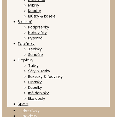
Mikiny
Kabáty
Blúzky & košele
Bielizeň
Podprsenky
Nohavičky
Pyžamá
Topánky
Tenisky
Sandále
Doplnky
Tašky
Šály & šatky
Ruksaky & ľadvinky
Opasky
Kabelky
Iné doplnky
Eko obaly
Šport
Ne-zľavy
Novinky