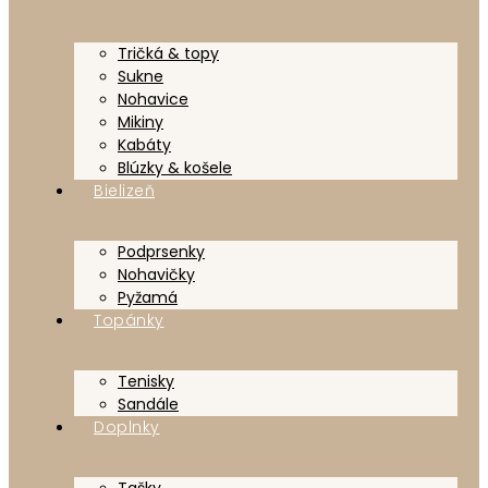
Tričká & topy
Sukne
Nohavice
Mikiny
Kabáty
Blúzky & košele
Bielizeň
Podprsenky
Nohavičky
Pyžamá
Topánky
Tenisky
Sandále
Doplnky
Tašky