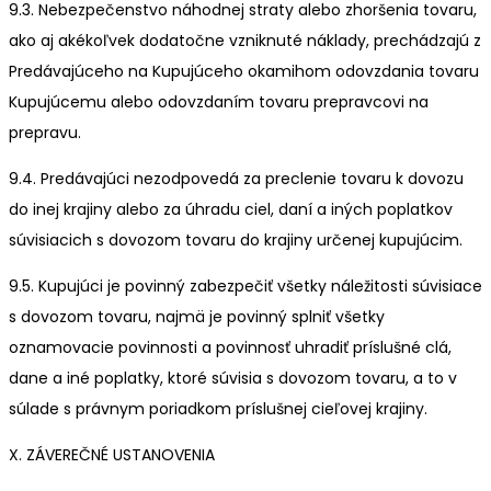
9.3. Nebezpečenstvo náhodnej straty alebo zhoršenia tovaru,
ako aj akékoľvek dodatočne vzniknuté náklady, prechádzajú z
Predávajúceho na Kupujúceho okamihom odovzdania tovaru
Kupujúcemu alebo odovzdaním tovaru prepravcovi na
prepravu.
9.4. Predávajúci nezodpovedá za preclenie tovaru k dovozu
do inej krajiny alebo za úhradu ciel, daní a iných poplatkov
súvisiacich s dovozom tovaru do krajiny určenej kupujúcim.
9.5. Kupujúci je povinný zabezpečiť všetky náležitosti súvisiace
s dovozom tovaru, najmä je povinný splniť všetky
oznamovacie povinnosti a povinnosť uhradiť príslušné clá,
dane a iné poplatky, ktoré súvisia s dovozom tovaru, a to v
súlade s právnym poriadkom príslušnej cieľovej krajiny.
X. ZÁVEREČNÉ USTANOVENIA