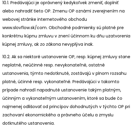
10.1. Predávajúci je oprávnený kedykoľvek zmeniť, doplniť
alebo nahradiť tieto OP. Zmenu OP oznámi zverejnením na
webovej stránke internetového obchodu
www.slovflow.sk/com. Obchodné podmienky sú platné pre
konkrétnu kúpnu zmluvu v znení účinnom ku dňu uzatvorenia
kúpnej zmluvy, ak zo zákona nevyplýva inak.
10.2. Ak sa niektoré ustanovenie OP, resp. kúpnej zmluvy stane
neplatné, neúčinné resp. nevykonateľné, ostatné
ustanovenia, týmto nedotknuté, zostávajú v plnom rozsahu
platné, účinné resp. vykonateľné. Predávajúci v takomto
prípade nahradí napadnuté ustanovenie takým platným,
účinným a vykonateľným ustanovením, ktoré sa bude čo
najmenej odlišovať od princípov dohodnutých v týchto OP pri
zachovaní ekonomického a právneho účelu a zmyslu
dotknutého ustanovenia.