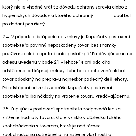
ktorý nie je vhodné vrátiť z dôvodu ochrany zdravia alebo z
hygienických dôvodov a ktorého ochranný obal bol
po dodaní porušený.
7.4. V prípade odstúpenia od zmluvy je Kupujúci v postavení
spotrebiteľa povinný nepoškodený tovar, bez známky
používania alebo opotrebenia, poslať späť Predávajúcemu na
adresu uvedenú v bode 2.1. v lehote 14 dní odo dňa
odstúpenia od kúpnej zmluvy. Lehota je zachovaná ak bol
tovar odoslaný na prepravu najneskôr posledný deň lehoty.
Pri odstúpení od zmluvy znáša Kupujúci v postavení
spotrebiteľa iba náklady na vrátenie tovaru Predávajúcemu.
7.5. Kupujúci v postavení spotrebiteľa zodpovedá len za
zníženie hodnoty tovaru, ktoré vzniklo v dôsledku takého
zaobchádzania s tovarom, ktoré je nad rámec
zaobchádzania potrebného na zistenie vlastností a