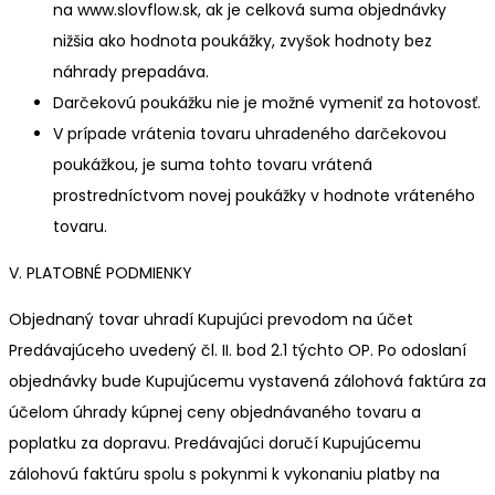
na www.slovflow.sk, ak je celková suma objednávky
nižšia ako hodnota poukážky, zvyšok hodnoty bez
náhrady prepadáva.
Darčekovú poukážku nie je možné vymeniť za hotovosť.
V prípade vrátenia tovaru uhradeného darčekovou
poukážkou, je suma tohto tovaru vrátená
prostredníctvom novej poukážky v hodnote vráteného
tovaru.
V. PLATOBNÉ PODMIENKY
Objednaný tovar uhradí Kupujúci prevodom na účet
Predávajúceho uvedený čl. II. bod 2.1 týchto OP. Po odoslaní
objednávky bude Kupujúcemu vystavená zálohová faktúra za
účelom úhrady kúpnej ceny objednávaného tovaru a
poplatku za dopravu. Predávajúci doručí Kupujúcemu
zálohovú faktúru spolu s pokynmi k vykonaniu platby na