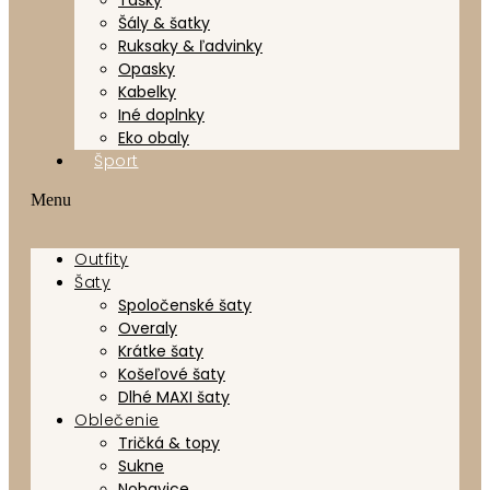
Šály & šatky
Ruksaky & ľadvinky
Opasky
Kabelky
Iné doplnky
Eko obaly
Šport
Menu
Outfity
Šaty
Spoločenské šaty
Overaly
Krátke šaty
Košeľové šaty
Dlhé MAXI šaty
Oblečenie
Tričká & topy
Sukne
Nohavice