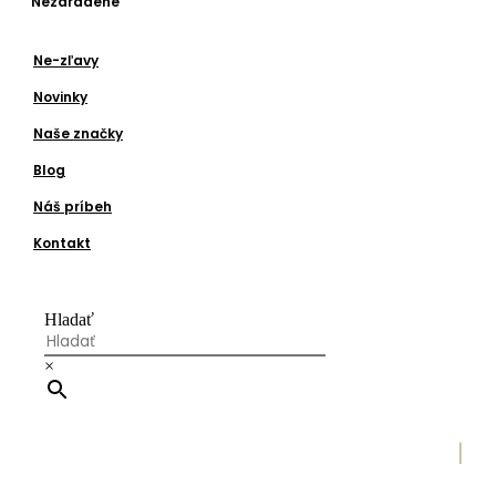
Nezaradené
Ne-zľavy
Novinky
Naše značky
Blog
Náš príbeh
Kontakt
Hladať
×
|