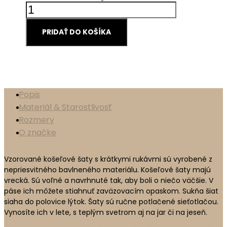
PRIDAŤ DO KOŠÍKA
Popis
Materiál & Starostlivosť
Rozmery
O značke
Vzorované košeľové šaty s krátkymi rukávmi sú vyrobené z
nepriesvitného bavlneného materiálu. Košeľové šaty majú
vrecká. Sú voľné a navrhnuté tak, aby boli o niečo väčšie. V
páse ich môžete stiahnuť zaväzovacím opaskom. Sukňa šiat
siaha do polovice lýtok. Šaty sú ručne potlačené sieťotlačou.
Vynosíte ich v lete, s teplým svetrom aj na jar či na jeseň.