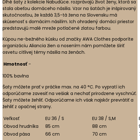
Dlhé šaty z kolekcie Nabudúce. rozprávajú život ženy, ktorá sa
stala obeťou domáceho násilia. Vzor na šatách je inšpirovaný
skutočnosťou, že každá 3,5-tá žena na Slovensku má
skúsenosť s domácim násilím. Ich ohradený domáci priestor
predstavujú malé mreže potlačené zlatou farbou.
Kúpou ne-bežného kúsku od značky AWA Clothes podporíte
organizáciu Aliancia žien a nosením nám pomôžete šíriť
osvetu citlivej témy násilia na ženách.
Hmotnosť
-
100% bavlna
Šaty môžete prať v práčke max. na 40 °C. Po vypratí ich
odporúčame zavesiť na vešiak a nechať prirodzene vyschnúť.
Šaty môžete žehliť. Odporúčame ich však najskôr prevrátiť a
žehliť z opačnej strany.
Veľkosť
EU 36 / S
EU 38 / S,M
Obvod hrudníka
85 cm
88 cm
Obvod pása
66 cm
70 cm