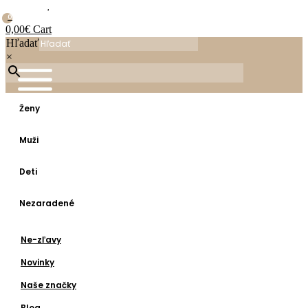
0
0,00
€
Cart
Hľadať
×
Ženy
Muži
Deti
Nezaradené
Ne-zľavy
Novinky
Naše značky
Blog