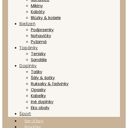
Mikiny
Kabáty
Blúzky & košele
Bielizeň
Podprsenky
Nohavičky
Pyžamá
Topánky
Tenisky
Sandále
Doplnky
Tašky
Šály & šatky
Ruksaky & ľadvinky
Opasky
Kabelky
Iné doplnky
Eko obaly
Šport
Ne-zľavy
Novinky