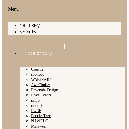
Menu
Ne-zľavy
Novinky
|
Naše značky
Créeme
sobi.eco
WAKIVAKY
AwaClothes
Ravenala Design
Love Colors
miljo
midori
PURE
People Tree
NAWELO
Melawear