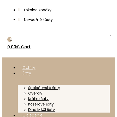
Lokálne značky
Ne-bežné kúsky
0
0,00
€
Cart
Outfity
Šaty
Spoločenské šaty
Overaly
Krátke šaty
Košeľové šaty
Dlhé MAXI šaty
Oblečenie