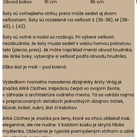
Obvod bokov
91 cm
95 cm
Šaty sú voľnejšieho strihu, preto môže sedieť aj dvom
veľkostiam. Šaty sú rozdelené na veľkosti S (36-38), M (38-
40), L (42).
Šaty sú voľné a nadol sa rozširujú. Pri výbere veľkosti
nezabudnite, že šaty musia sedieť s vašou hornou polovicou
tela (plecia, prsia). Ak máte napríklad menší obvod hrudníka,
ale širšie boky, vyberajte si veľkosť podľa obvodu hrudníka.
Dĺžka šiat je midi – pod kolená.
Výsledkom tvorivého nasadenia dizajnérky Anity Virág je
značka AWA Clothes. Inšpiráciu čerpá vo svojom živote,
v záhrade a architektúre rodného mesta. Tá sa odráža najmä
v prepracovaných detailoch jednotlivých dizajnov tričiek,
blúzok, košieľ, sukní, šiat či kabátov.
AWA Clothes je značka pre ženy, ktoré sa chcú obliekať inak,
elegantne, ale nie nudne. V každom kúsku je skrytá hlbšia
myšlienka. Oblečenie je typické premysleným strihom a ušité