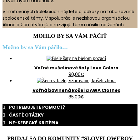
z kvalitných materiálov.
V limitovaných kolekciách nájdete aj odkazy na tabuizované
spoločenské témy. V spolupráci s neziskovou organizáciou
Aliancia žien otvárajú a rozvíjajú tému násilia na ženách.
MOHLO BY SA VÁM PÁČIŤ
Možno by sa Vám páčilo…
Voľné mušelínové šaty Love Colors
90,00
€
Voľná bavlnená košeľa AWA Clothes
85,00
€
POTREBUJETE POMÔCŤ?
ČASTÉ OTÁZKY
NE-SEBECKÉ KRITÉRIA
PRIDAJ SA DO KOMUNITY #SLOVFLOWEROV