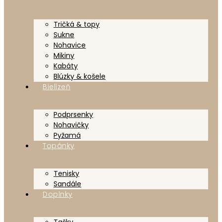
Tričká & topy
Sukne
Nohavice
Mikiny
Kabáty
Blúzky & košele
Bielizeň
Podprsenky
Nohavičky
Pyžamá
Topánky
Tenisky
Sandále
Doplnky
Tašky