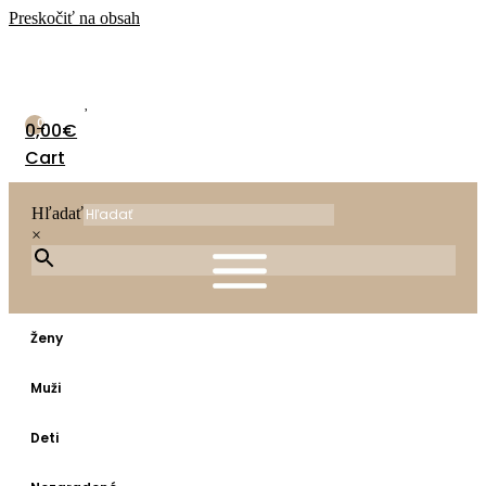
Preskočiť na obsah
0
0,00
€
Cart
Hľadať
×
Ženy
Muži
Deti