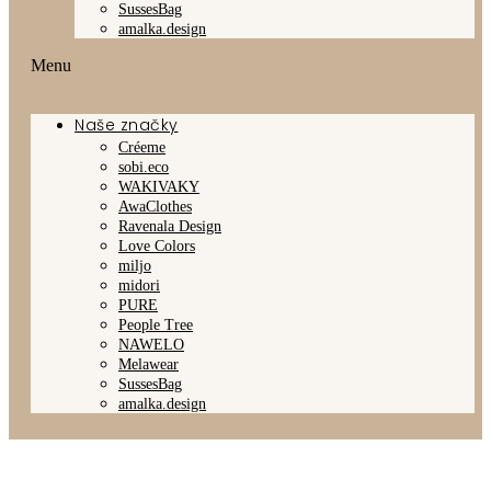
SussesBag
amalka.design
Menu
Naše značky
Créeme
sobi.eco
WAKIVAKY
AwaClothes
Ravenala Design
Love Colors
miljo
midori
PURE
People Tree
NAWELO
Melawear
SussesBag
amalka.design