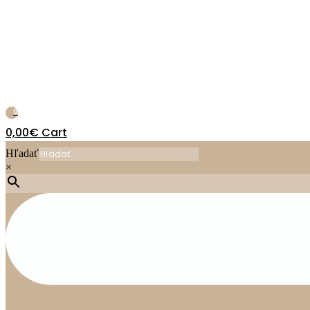
Preskočiť
na
obsah
0
0,00
€
Cart
Hľadať
×