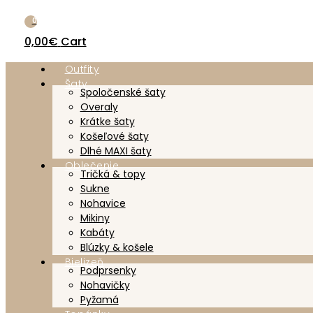
0
0,00
€
Cart
Outfity
Šaty
Spoločenské šaty
Overaly
Krátke šaty
Košeľové šaty
Dlhé MAXI šaty
Oblečenie
Tričká & topy
Sukne
Nohavice
Mikiny
Kabáty
Blúzky & košele
Bielizeň
Podprsenky
Nohavičky
Pyžamá