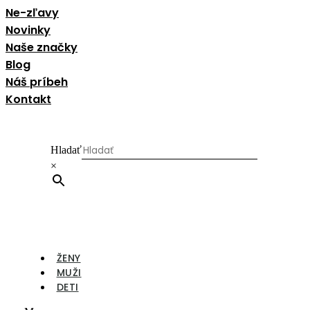
Ne-zľavy
Novinky
Naše značky
Blog
Náš príbeh
Kontakt
Hladať
×
ŽENY
MUŽI
DETI