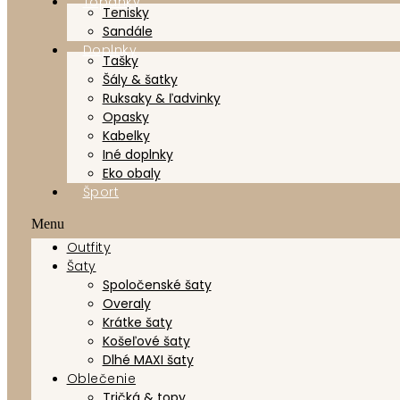
Topánky
Tenisky
Sandále
Doplnky
Tašky
Šály & šatky
Ruksaky & ľadvinky
Opasky
Kabelky
Iné doplnky
Eko obaly
Šport
Menu
Outfity
Šaty
Spoločenské šaty
Overaly
Krátke šaty
Košeľové šaty
Dlhé MAXI šaty
Oblečenie
Tričká & topy