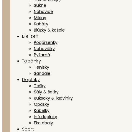
Sukne
Nohavice
Mikiny
Kabáty
Blúzky & košele
Bielizeň
Podprsenky
Nohavičky
Pyžamá
Topánky
Tenisky
Sandále
Doplnky
Tašky
Šály & šatky
Ruksaky & ľadvinky
Opasky
Kabelky
Iné doplnky
Eko obaly
Šport