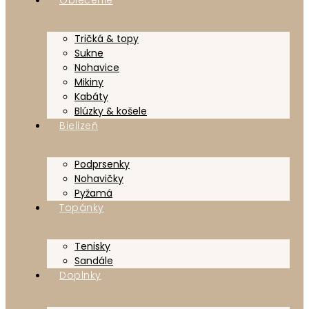
Tričká & topy
Sukne
Nohavice
Mikiny
Kabáty
Blúzky & košele
Bielizeň
Podprsenky
Nohavičky
Pyžamá
Topánky
Tenisky
Sandále
Doplnky