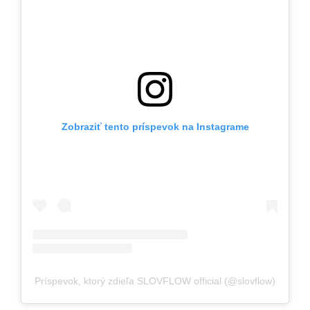
Zobraziť tento príspevok na Instagrame
Príspevok, ktorý zdieľa SLOVFLOW official (@slovflow)