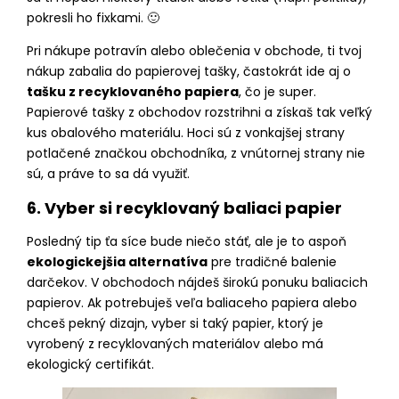
pokresli ho fixkami. 🙂
Pri nákupe potravín alebo oblečenia v obchode, ti tvoj
nákup zabalia do papierovej tašky, častokrát ide aj o
tašku z recyklovaného papiera
, čo je super.
Papierové tašky z obchodov rozstrihni a získaš tak veľký
kus obalového materiálu. Hoci sú z vonkajšej strany
potlačené značkou obchodníka, z vnútornej strany nie
sú, a práve to sa dá využiť.
6. Vyber si recyklovaný baliaci papier
Posledný tip ťa síce bude niečo stáť, ale je to aspoň
ekologickejšia alternatíva
pre tradičné balenie
darčekov. V obchodoch nájdeš širokú ponuku baliacich
papierov. Ak potrebuješ veľa baliaceho papiera alebo
chceš pekný dizajn, vyber si taký papier, ktorý je
vyrobený z recyklovaných materiálov alebo má
ekologický certifikát.