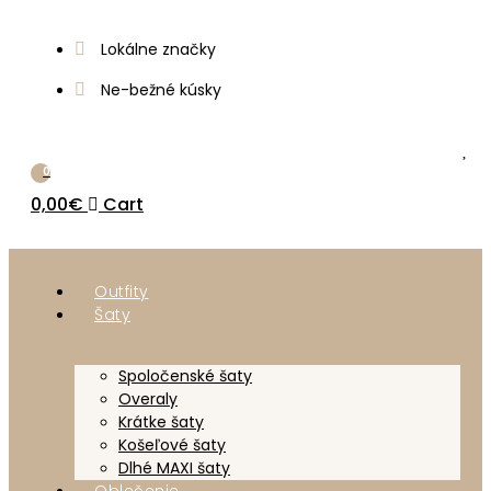
Lokálne značky
Ne-bežné kúsky
0
0,00
€
Cart
Outfity
Šaty
Spoločenské šaty
Overaly
Krátke šaty
Košeľové šaty
Dlhé MAXI šaty
Oblečenie