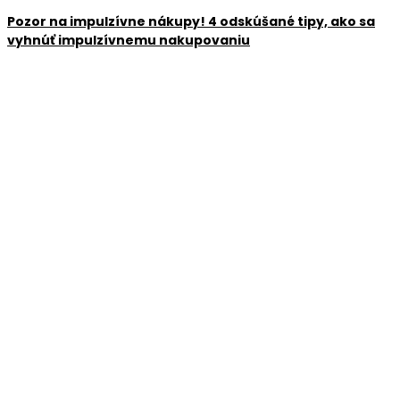
Pozor na impulzívne nákupy! 4 odskúšané tipy, ako sa
vyhnúť impulzívnemu nakupovaniu