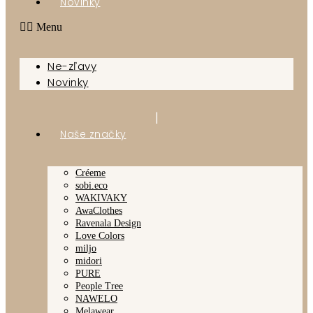
Novinky
Menu
Ne-zľavy
Novinky
|
Naše značky
Créeme
sobi.eco
WAKIVAKY
AwaClothes
Ravenala Design
Love Colors
miljo
midori
PURE
People Tree
NAWELO
Melawear