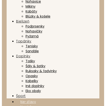
Nohavice
Mikiny
Kabáty
Blúzky & košele
Bielizeň
Podprsenky
Nohavičky
Pyžamá
Topánky
Tenisky
Sandále
Doplnky
Tašky
Šály & šatky
Ruksaky & ľadvinky
Opasky
Kabelky
Iné doplnky
Eko obaly
Šport
Ne-zľavy