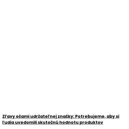
Zľavy očami udržateľnej značky: Potrebujeme, aby si
ľudia uvedomili skutočnú hodnotu produktov