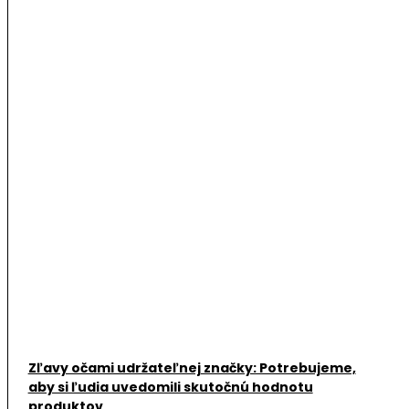
Zľavy očami udržateľnej značky: Potrebujeme,
aby si ľudia uvedomili skutočnú hodnotu
produktov