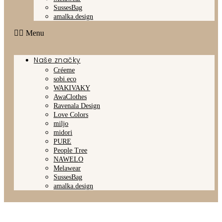
SussesBag
amalka.design
Menu
Naše značky
Créeme
sobi.eco
WAKIVAKY
AwaClothes
Ravenala Design
Love Colors
miljo
midori
PURE
People Tree
NAWELO
Melawear
SussesBag
amalka.design