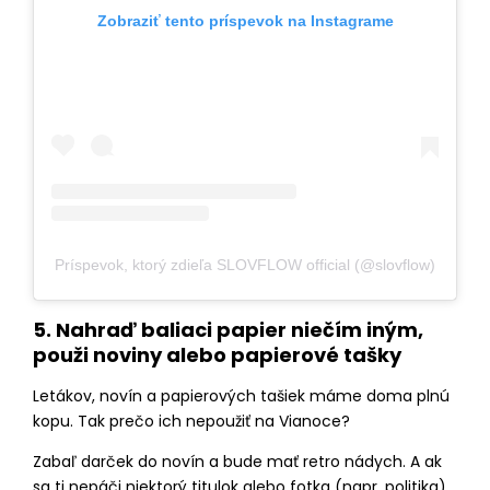
Zobraziť tento príspevok na Instagrame
Príspevok, ktorý zdieľa SLOVFLOW official (@slovflow)
5. Nahraď baliaci papier niečím iným,
použi noviny alebo papierové tašky
Letákov, novín a papierových tašiek máme doma plnú
kopu. Tak prečo ich nepoužiť na Vianoce?
Zabaľ darček do novín a bude mať retro nádych. A ak
sa ti nepáči niektorý titulok alebo fotka (napr. politika),