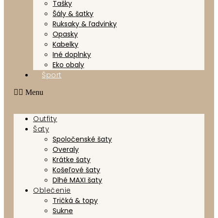
Tašky
Šály & šatky
Ruksaky & ľadvinky
Opasky
Kabelky
Iné doplnky
Eko obaly
Šport
Menu
Outfity
Šaty
Spoločenské šaty
Overaly
Krátke šaty
Košeľové šaty
Dlhé MAXI šaty
Oblečenie
Tričká & topy
Sukne