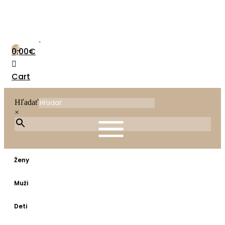
Preskočiť
na
obsah
0
0,00
€
Cart
Hľadať
×
Ženy
Muži
Deti