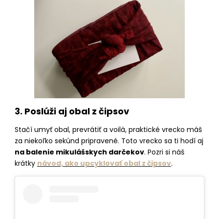
3. Poslúži aj obal z čipsov
Stačí umyť obal, prevrátiť a voilà, praktické vrecko máš
za niekoľko sekúnd pripravené. Toto vrecko sa ti hodí aj
na balenie mikulášskych darčekov
. Pozri si náš
krátky
návod, ako upcyklovať obal z čipsov
.