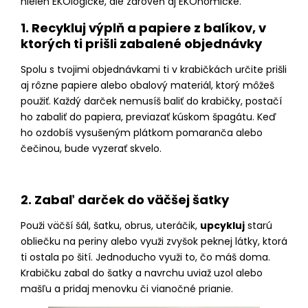
nielen EKOlogické, ale zároveň aj EKOnomické.
1. Recykluj výplň a papiere z balíkov, v
ktorých ti prišli zabalené objednávky
Spolu s tvojimi objednávkami ti v krabičkách určite prišli
aj rôzne papiere alebo obalový materiál, ktorý môžeš
použiť. Každý darček nemusíš baliť do krabičky, postačí
ho zabaliť do papiera, previazať kúskom špagátu. Keď
ho ozdobíš vysušeným plátkom pomaranča alebo
čečinou, bude vyzerať skvelo.
2. Zabaľ darček do väčšej šatky
Použi väčší šál, šatku, obrus, uteráčik,
upcykluj
starú
obliečku na periny alebo využi zvyšok peknej látky, ktorá
ti ostala po šití. Jednoducho využi to, čo máš doma.
Krabičku zabal do šatky a navrchu uviaž uzol alebo
mašľu a pridaj menovku či vianočné prianie.