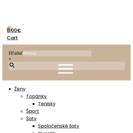
Preskočiť
na
obsah
0
0,00
€
Cart
Hľadať
×
Ženy
Topánky
Tenisky
Šport
Šaty
Spoločenské šaty