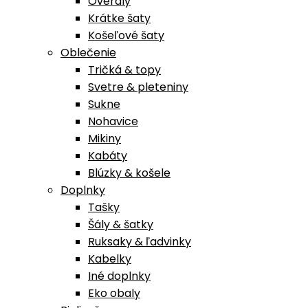
Overaly
Krátke šaty
Košeľové šaty
Oblečenie
Tričká & topy
Svetre & pleteniny
Sukne
Nohavice
Mikiny
Kabáty
Blúzky & košele
Doplnky
Tašky
Šály & šatky
Ruksaky & ľadvinky
Kabelky
Iné doplnky
Eko obaly