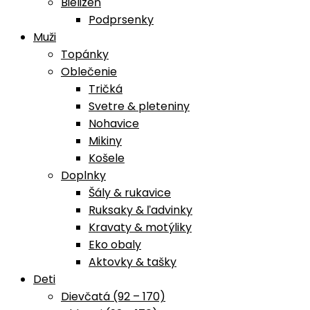
Bielizeň
Podprsenky
Muži
Topánky
Oblečenie
Tričká
Svetre & pleteniny
Nohavice
Mikiny
Košele
Doplnky
Šály & rukavice
Ruksaky & ľadvinky
Kravaty & motýliky
Eko obaly
Aktovky & tašky
Deti
Dievčatá (92 – 170)