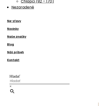
Chlapci (92 – 170)
Nezaradené
Ne-zľavy
Novinky
Naše značky
Blog
Náš príbeh
Kontakt
Hladať
×
|